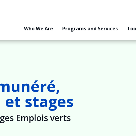
Who We Are
Programs and Services
Too
émunéré,
 et stages
es Emplois verts